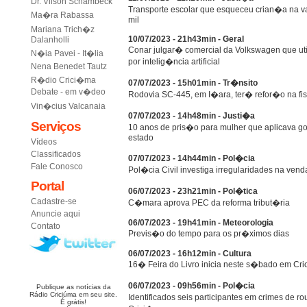
Dr. Vilson Schambeck
Transporte escolar que esqueceu crian�a na v
Ma�ra Rabassa
mil
Mariana Trich�z
10/07/2023 - 21h43min - Geral
Dalanholli
Conar julgar� comercial da Volkswagen que uti
N�ia Pavei - It�lia
por intelig�ncia artificial
Nena Benedet Tautz
R�dio Crici�ma
07/07/2023 - 15h01min - Tr�nsito
Debate - em v�deo
Rodovia SC-445, em I�ara, ter� refor�o na fi
Vin�cius Valcanaia
07/07/2023 - 14h48min - Justi�a
Serviços
10 anos de pris�o para mulher que aplicava gol
estado
Vídeos
Classificados
07/07/2023 - 14h44min - Pol�cia
Fale Conosco
Pol�cia Civil investiga irregularidades na vend
Portal
06/07/2023 - 23h21min - Pol�tica
Cadastre-se
C�mara aprova PEC da reforma tribut�ria
Anuncie aqui
06/07/2023 - 19h41min - Meteorologia
Contato
Previs�o do tempo para os pr�ximos dias
06/07/2023 - 16h12min - Cultura
16� Feira do Livro inicia neste s�bado em Cr
06/07/2023 - 09h56min - Pol�cia
Publique as notícias da
Rádio Criciúma em seu site.
Identificados seis participantes em crimes de
É grátis!