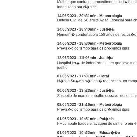
Mulher que contratou procedimentos est�ticos
indenizada por cl�nica
14/06/2023 - 20h31min - Meteorologia
Defesa Civil de SC emite Aviso Especial para c
14/06/2023 - 18h40min - Justi�a
Homem � condenado a 158 anos de reclus�o po
14/06/2023 - 18h30min - Meteorologia
Previs�o do tempo para os pr�ximos dias
12/06/2023 - 11h06min - Justi�a
Hospital ter� de indenizar mulher que teve mob
joelho
07/06/2023 - 17h01min - Geral
N�o, a Su�cia n�o est� realizando um camp
06/06/2023 - 13h23min - Justi�a
Suspeito de manter trabalho escravo, desemba
02/06/2023 - 21h16min - Meteorologia
Previs�o do tempo para os pr�ximos dias
01/06/2023 - 10h51min - Pol�cia
PF combate fraude e lavagem de dinheiro em 4
01/06/2023 - 10h22min - Educa��o