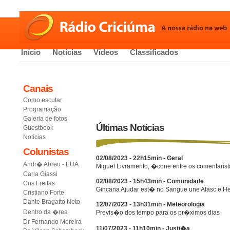
Início
Notícias
Vídeos
Classificados
Canais
Como escutar
Programação
Galeria de fotos
Últimas Notícias
Guestbook
Notícias
Colunistas
02/08/2023 - 22h15min - Geral
Andr� Abreu - EUA
Miguel Livramento, �cone entre os comentarist
Carla Giassi
02/08/2023 - 15h43min - Comunidade
Cris Freitas
Gincana Ajudar est� no Sangue une Afasc e He
Cristiano Forte
Dante Bragatto Neto
12/07/2023 - 13h31min - Meteorologia
Dentro da �rea
Previs�o dos tempo para os pr�ximos dias
Dr Fernando Moreira
11/07/2023 - 11h10min - Justi�a