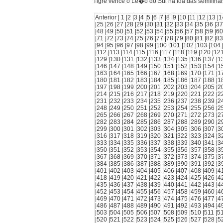
Tigre vence o Le�o do Sul na ida das semifinai
Anterior |
1
|
2
|
3
|
4
|
5
|
6
|
7
|
8
|
9
|
10
|
11
|
12
|
13
|
1
|
25
|
26
|
27
|
28
|
29
|
30
|
31
|
32
|
33
|
34
|
35
|
36
|
37
|
48
|
49
|
50
|
51
|
52
|
53
|
54
|
55
|
56
|
57
|
58
|
59
|
60
|
71
|
72
|
73
|
74
|
75
|
76
|
77
|
78
|
79
|
80
|
81
|
82
|
83
|
94
|
95
|
96
|
97
|
98
|
99
|
100
|
101
|
102
|
103
|
104
|
112
|
113
|
114
|
115
|
116
|
117
|
118
|
119
|
120
|
12
|
129
|
130
|
131
|
132
|
133
|
134
|
135
|
136
|
137
|
1
|
146
|
147
|
148
|
149
|
150
|
151
|
152
|
153
|
154
|
1
|
163
|
164
|
165
|
166
|
167
|
168
|
169
|
170
|
171
|
1
|
180
|
181
|
182
|
183
|
184
|
185
|
186
|
187
|
188
|
1
|
197
|
198
|
199
|
200
|
201
|
202
|
203
|
204
|
205
|
2
|
214
|
215
|
216
|
217
|
218
|
219
|
220
|
221
|
222
|
2
|
231
|
232
|
233
|
234
|
235
|
236
|
237
|
238
|
239
|
2
|
248
|
249
|
250
|
251
|
252
|
253
|
254
|
255
|
256
|
2
|
265
|
266
|
267
|
268
|
269
|
270
|
271
|
272
|
273
|
2
|
282
|
283
|
284
|
285
|
286
|
287
|
288
|
289
|
290
|
2
|
299
|
300
|
301
|
302
|
303
|
304
|
305
|
306
|
307
|
3
|
316
|
317
|
318
|
319
|
320
|
321
|
322
|
323
|
324
|
3
|
333
|
334
|
335
|
336
|
337
|
338
|
339
|
340
|
341
|
3
|
350
|
351
|
352
|
353
|
354
|
355
|
356
|
357
|
358
|
3
|
367
|
368
|
369
|
370
|
371
|
372
|
373
|
374
|
375
|
3
|
384
|
385
|
386
|
387
|
388
|
389
|
390
|
391
|
392
|
3
|
401
|
402
|
403
|
404
|
405
|
406
|
407
|
408
|
409
|
4
|
418
|
419
|
420
|
421
|
422
|
423
|
424
|
425
|
426
|
4
|
435
|
436
|
437
|
438
|
439
|
440
|
441
|
442
|
443
|
4
|
452
|
453
|
454
|
455
|
456
|
457
|
458
|
459
|
460
|
4
|
469
|
470
|
471
|
472
|
473
|
474
|
475
|
476
|
477
|
4
|
486
|
487
|
488
|
489
|
490
|
491
|
492
|
493
|
494
|
4
|
503
|
504
|
505
|
506
|
507
|
508
|
509
|
510
|
511
|
5
|
520
|
521
|
522
|
523
|
524
|
525
|
526
|
527
|
528
|
5