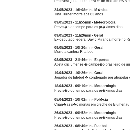
PF investiga fraude no FNDE de mais de R$ 8 
24/05/2023 - 16h08min - M�sica
Tina Turner morre aos 83 anos
09/05/2023 - 11h55min - Meteorologia
Previs�o do tempo para os pr�ximos dias
09/05/2023 - 11h26min - Geral
Ex-deputado federal David Miranda morre no Ri
09/05/2023 - 10h20min - Geral
Morre a cantora Rita Lee
08/05/2023 - 21h46min - Esportes
Atleta criciumense � campe�o brasileiro de jiu-
19/04/2023 - 10h26min - Geral
Jogador de futebol � condenado por atropelar 
18/04/2023 - 09h10min - Meteorologia
Previs�o do tempo para os pr�ximos dias
05/04/2023 - 10h02min - Pol�cia
Crian�as s�o mortas em creche de Blumenau
26/03/2023 - 09h52min - Meteorologia
Previs�o do tempo para os pr�ximos dias
26/03/2023 - 08h40min - Futebol