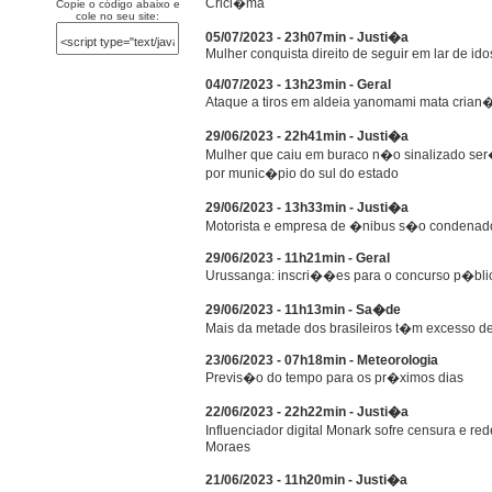
Crici�ma
Copie o código abaixo e
cole no seu site:
05/07/2023 - 23h07min - Justi�a
Mulher conquista direito de seguir em lar de i
04/07/2023 - 13h23min - Geral
Ataque a tiros em aldeia yanomami mata crian�a
29/06/2023 - 22h41min - Justi�a
Mulher que caiu em buraco n�o sinalizado ser
por munic�pio do sul do estado
29/06/2023 - 13h33min - Justi�a
Motorista e empresa de �nibus s�o condenado
29/06/2023 - 11h21min - Geral
Urussanga: inscri��es para o concurso p�blic
29/06/2023 - 11h13min - Sa�de
Mais da metade dos brasileiros t�m excesso de
23/06/2023 - 07h18min - Meteorologia
Previs�o do tempo para os pr�ximos dias
22/06/2023 - 22h22min - Justi�a
Influenciador digital Monark sofre censura e r
Moraes
21/06/2023 - 11h20min - Justi�a