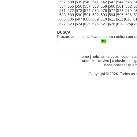
|
537
|
538
|
539
|
540
|
541
|
542
|
543
|
544
|
545
|
5
|
554
|
555
|
556
|
557
|
558
|
559
|
560
|
561
|
562
|
5
|
571
|
572
|
573
|
574
|
575
|
576
|
577
|
578
|
579
|
5
|
588
|
589
|
590
|
591
|
592
|
593
|
594
|
595
|
596
|
5
|
605
|
606
|
607
|
608
|
609
|
610
|
611
|
612
|
613
|
6
|
622
|
623
|
624
|
625
|
626
|
627
|
628
|
629
|
Pr�x
BUSCA
Procure aqui especificamente uma notícia por 
home
|
notícias
|
artigos
|
colunista
anuncie
|
aovivo
|
cadastre-se
|
g
classificados
|
quem
Copyright © 2026. Todos os 