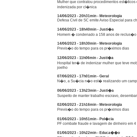
Mulher que contratou procedimentos est�ticos
indenizada por cl�nica
14/06/2023 - 20h31min - Meteorologia
Defesa Civil de SC emite Aviso Especial para c
14/06/2023 - 18h40min - Justi�a
Homem � condenado a 158 anos de reclus�o po
14/06/2023 - 18h30min - Meteorologia
Previs�o do tempo para os pr�ximos dias
12/06/2023 - 11h06min - Justi�a
Hospital ter� de indenizar mulher que teve mob
joelho
07/06/2023 - 17h01min - Geral
N�o, a Su�cia n�o est� realizando um camp
06/06/2023 - 13h23min - Justi�a
Suspeito de manter trabalho escravo, desemba
02/06/2023 - 21h16min - Meteorologia
Previs�o do tempo para os pr�ximos dias
01/06/2023 - 10h51min - Pol�cia
PF combate fraude e lavagem de dinheiro em 4
01/06/2023 - 10h22min - Educa��o