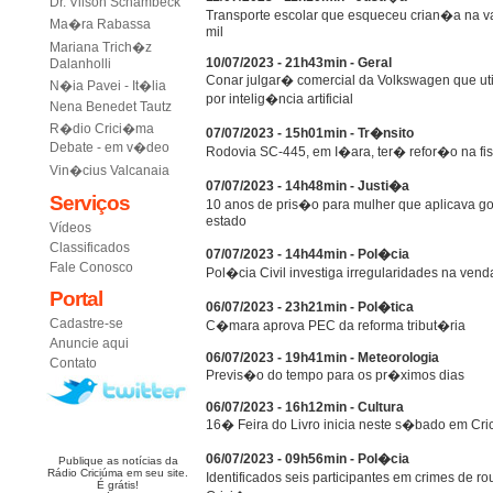
Dr. Vilson Schambeck
Transporte escolar que esqueceu crian�a na v
Ma�ra Rabassa
mil
Mariana Trich�z
10/07/2023 - 21h43min - Geral
Dalanholli
Conar julgar� comercial da Volkswagen que uti
N�ia Pavei - It�lia
por intelig�ncia artificial
Nena Benedet Tautz
R�dio Crici�ma
07/07/2023 - 15h01min - Tr�nsito
Debate - em v�deo
Rodovia SC-445, em I�ara, ter� refor�o na fi
Vin�cius Valcanaia
07/07/2023 - 14h48min - Justi�a
Serviços
10 anos de pris�o para mulher que aplicava gol
estado
Vídeos
Classificados
07/07/2023 - 14h44min - Pol�cia
Fale Conosco
Pol�cia Civil investiga irregularidades na vend
Portal
06/07/2023 - 23h21min - Pol�tica
Cadastre-se
C�mara aprova PEC da reforma tribut�ria
Anuncie aqui
06/07/2023 - 19h41min - Meteorologia
Contato
Previs�o do tempo para os pr�ximos dias
06/07/2023 - 16h12min - Cultura
16� Feira do Livro inicia neste s�bado em Cr
06/07/2023 - 09h56min - Pol�cia
Publique as notícias da
Rádio Criciúma em seu site.
Identificados seis participantes em crimes de
É grátis!