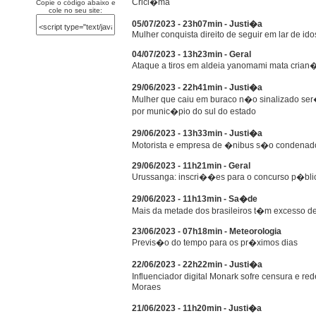
Crici�ma
Copie o código abaixo e
cole no seu site:
05/07/2023 - 23h07min - Justi�a
Mulher conquista direito de seguir em lar de i
04/07/2023 - 13h23min - Geral
Ataque a tiros em aldeia yanomami mata crian�a
29/06/2023 - 22h41min - Justi�a
Mulher que caiu em buraco n�o sinalizado ser
por munic�pio do sul do estado
29/06/2023 - 13h33min - Justi�a
Motorista e empresa de �nibus s�o condenado
29/06/2023 - 11h21min - Geral
Urussanga: inscri��es para o concurso p�blic
29/06/2023 - 11h13min - Sa�de
Mais da metade dos brasileiros t�m excesso de
23/06/2023 - 07h18min - Meteorologia
Previs�o do tempo para os pr�ximos dias
22/06/2023 - 22h22min - Justi�a
Influenciador digital Monark sofre censura e r
Moraes
21/06/2023 - 11h20min - Justi�a