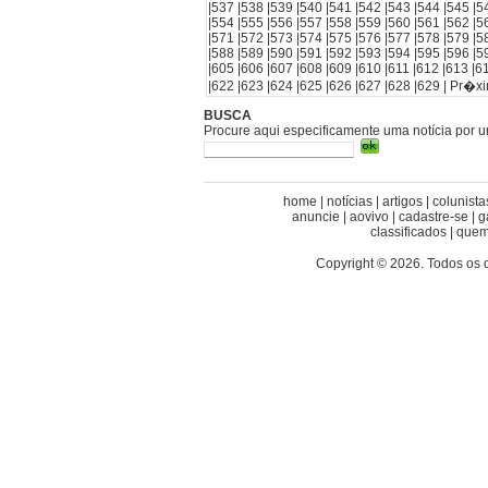
|
537
|
538
|
539
|
540
|
541
|
542
|
543
|
544
|
545
|
5
|
554
|
555
|
556
|
557
|
558
|
559
|
560
|
561
|
562
|
5
|
571
|
572
|
573
|
574
|
575
|
576
|
577
|
578
|
579
|
5
|
588
|
589
|
590
|
591
|
592
|
593
|
594
|
595
|
596
|
5
|
605
|
606
|
607
|
608
|
609
|
610
|
611
|
612
|
613
|
6
|
622
|
623
|
624
|
625
|
626
|
627
|
628
|
629
|
Pr�x
BUSCA
Procure aqui especificamente uma notícia por 
home
|
notícias
|
artigos
|
colunista
anuncie
|
aovivo
|
cadastre-se
|
g
classificados
|
quem
Copyright © 2026. Todos os 