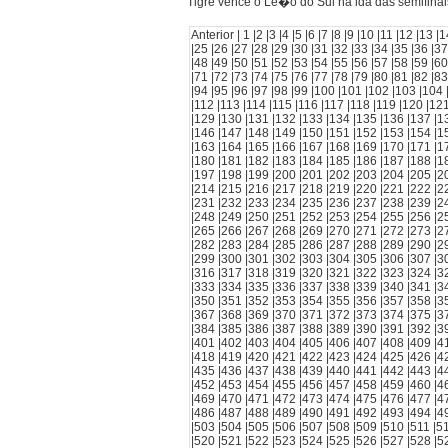
Tigre vence o Le�o do Sul na ida das semifinai
Anterior |
1
|
2
|
3
|
4
|
5
|
6
|
7
|
8
|
9
|
10
|
11
|
12
|
13
|
1
|
25
|
26
|
27
|
28
|
29
|
30
|
31
|
32
|
33
|
34
|
35
|
36
|
37
|
48
|
49
|
50
|
51
|
52
|
53
|
54
|
55
|
56
|
57
|
58
|
59
|
60
|
71
|
72
|
73
|
74
|
75
|
76
|
77
|
78
|
79
|
80
|
81
|
82
|
83
|
94
|
95
|
96
|
97
|
98
|
99
|
100
|
101
|
102
|
103
|
104
|
112
|
113
|
114
|
115
|
116
|
117
|
118
|
119
|
120
|
12
|
129
|
130
|
131
|
132
|
133
|
134
|
135
|
136
|
137
|
1
|
146
|
147
|
148
|
149
|
150
|
151
|
152
|
153
|
154
|
1
|
163
|
164
|
165
|
166
|
167
|
168
|
169
|
170
|
171
|
1
|
180
|
181
|
182
|
183
|
184
|
185
|
186
|
187
|
188
|
1
|
197
|
198
|
199
|
200
|
201
|
202
|
203
|
204
|
205
|
2
|
214
|
215
|
216
|
217
|
218
|
219
|
220
|
221
|
222
|
2
|
231
|
232
|
233
|
234
|
235
|
236
|
237
|
238
|
239
|
2
|
248
|
249
|
250
|
251
|
252
|
253
|
254
|
255
|
256
|
2
|
265
|
266
|
267
|
268
|
269
|
270
|
271
|
272
|
273
|
2
|
282
|
283
|
284
|
285
|
286
|
287
|
288
|
289
|
290
|
2
|
299
|
300
|
301
|
302
|
303
|
304
|
305
|
306
|
307
|
3
|
316
|
317
|
318
|
319
|
320
|
321
|
322
|
323
|
324
|
3
|
333
|
334
|
335
|
336
|
337
|
338
|
339
|
340
|
341
|
3
|
350
|
351
|
352
|
353
|
354
|
355
|
356
|
357
|
358
|
3
|
367
|
368
|
369
|
370
|
371
|
372
|
373
|
374
|
375
|
3
|
384
|
385
|
386
|
387
|
388
|
389
|
390
|
391
|
392
|
3
|
401
|
402
|
403
|
404
|
405
|
406
|
407
|
408
|
409
|
4
|
418
|
419
|
420
|
421
|
422
|
423
|
424
|
425
|
426
|
4
|
435
|
436
|
437
|
438
|
439
|
440
|
441
|
442
|
443
|
4
|
452
|
453
|
454
|
455
|
456
|
457
|
458
|
459
|
460
|
4
|
469
|
470
|
471
|
472
|
473
|
474
|
475
|
476
|
477
|
4
|
486
|
487
|
488
|
489
|
490
|
491
|
492
|
493
|
494
|
4
|
503
|
504
|
505
|
506
|
507
|
508
|
509
|
510
|
511
|
5
|
520
|
521
|
522
|
523
|
524
|
525
|
526
|
527
|
528
|
5