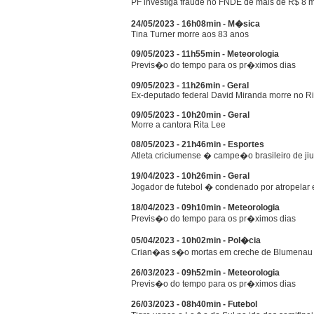
PF investiga fraude no FNDE de mais de R$ 8 
24/05/2023 - 16h08min - M�sica
Tina Turner morre aos 83 anos
09/05/2023 - 11h55min - Meteorologia
Previs�o do tempo para os pr�ximos dias
09/05/2023 - 11h26min - Geral
Ex-deputado federal David Miranda morre no Ri
09/05/2023 - 10h20min - Geral
Morre a cantora Rita Lee
08/05/2023 - 21h46min - Esportes
Atleta criciumense � campe�o brasileiro de jiu-
19/04/2023 - 10h26min - Geral
Jogador de futebol � condenado por atropelar 
18/04/2023 - 09h10min - Meteorologia
Previs�o do tempo para os pr�ximos dias
05/04/2023 - 10h02min - Pol�cia
Crian�as s�o mortas em creche de Blumenau
26/03/2023 - 09h52min - Meteorologia
Previs�o do tempo para os pr�ximos dias
26/03/2023 - 08h40min - Futebol