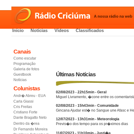
Início
Notícias
Vídeos
Classificados
Canais
Como escutar
Programação
Galeria de fotos
Últimas Notícias
Guestbook
Notícias
Colunistas
02/08/2023 - 22h15min - Geral
Andr� Abreu - EUA
Miguel Livramento, �cone entre os comentarist
Carla Giassi
02/08/2023 - 15h43min - Comunidade
Cris Freitas
Gincana Ajudar est� no Sangue une Afasc e He
Cristiano Forte
Dante Bragatto Neto
12/07/2023 - 13h31min - Meteorologia
Dentro da �rea
Previs�o dos tempo para os pr�ximos dias
Dr Fernando Moreira
11/07/2023 - 11h10min - Justi�a